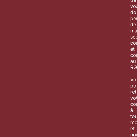
tra
vo
do
pe
de
ma
sé
con
et
co
au
RG
Vo
po
ret
vo
co
à
tou
mo
et
no